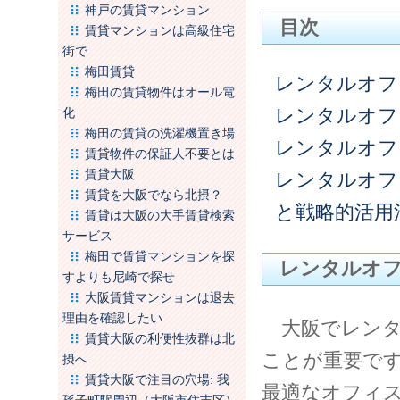
神戸の賃貸マンション
目次
賃貸マンションは高級住宅
街で
梅田賃貸
レンタルオフ
梅田の賃貸物件はオール電
レンタルオフ
化
梅田の賃貸の洗濯機置き場
レンタルオフ
賃貸物件の保証人不要とは
賃貸大阪
レンタルオフ
賃貸を大阪でなら北摂？
と戦略的活用
賃貸は大阪の大手賃貸検索
サービス
梅田で賃貸マンションを探
レンタルオ
すよりも尼崎で探せ
大阪賃貸マンションは退去
理由を確認したい
大阪でレンタ
賃貸大阪の利便性抜群は北
ことが重要で
摂へ
賃貸大阪で注目の穴場: 我
最適なオフィ