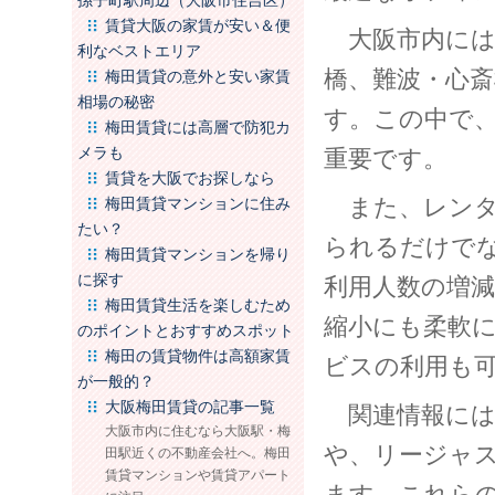
孫子町駅周辺（大阪市住吉区）
賃貸大阪の家賃が安い＆便
大阪市内には
利なベストエリア
橋、難波・心
梅田賃貸の意外と安い家賃
相場の秘密
す。この中で
梅田賃貸には高層で防犯カ
メラも
重要です。
賃貸を大阪でお探しなら
また、レンタ
梅田賃貸マンションに住み
たい？
られるだけで
梅田賃貸マンションを帰り
に探す
利用人数の増
梅田賃貸生活を楽しむため
縮小にも柔軟
のポイントとおすすめスポット
梅田の賃貸物件は高額家賃
ビスの利用も
が一般的？
大阪梅田賃貸の記事一覧
関連情報には
大阪市内に住むなら大阪駅・梅
や、リージャス
田駅近くの不動産会社へ。梅田
賃貸マンションや賃貸アパート
ます。これら