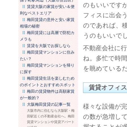
孫子町駅周辺（大阪市住吉区）
のもいいです
賃貸大阪の家賃が安い＆便
利なベストエリア
フィスに出会
梅田賃貸の意外と安い家賃
のであれば、
相場の秘密
梅田賃貸には高層で防犯カ
うのもいいで
メラも
賃貸を大阪でお探しなら
不動産会社に
梅田賃貸マンションに住み
ね。多忙で時
たい？
梅田賃貸マンションを帰り
を眺めている
に探す
梅田賃貸生活を楽しむため
のポイントとおすすめスポット
賃貸オフィス
梅田の賃貸物件は高額家賃
が一般的？
大阪梅田賃貸の記事一覧
様々な設備が
大阪市内に住むなら大阪駅・梅
の数が急増し
田駅近くの不動産会社へ。梅田
賃貸マンションや賃貸アパート
握することが