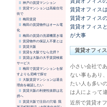
賃貸オフィス
神戸の賃貸マンション
賃貸マンションは高級住宅
賃貸オフィス
街で
賃貸オフィス
梅田賃貸
梅田の賃貸物件はオール電
賃貸オフィス
化
が大事
梅田の賃貸の洗濯機置き場
賃貸物件の保証人不要とは
賃貸大阪
賃貸オフィ
賃貸を大阪でなら北摂？
賃貸は大阪の大手賃貸検索
サービス
小さい会社で
梅田で賃貸マンションを探
ない事もあり
すよりも尼崎で探せ
大阪賃貸マンションは退去
たい人も多い
理由を確認したい
賃貸大阪の利便性抜群は北
は人によって
摂へ
賃貸大阪で注目の穴場: 我
近所で賃貸オ