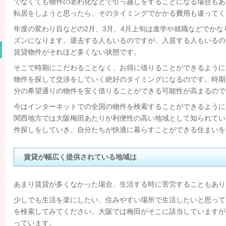
でなくても物件の老朽化などで引っ越しをすることになる場合もあ
転居をしようと思ったら、そのタイミングでかかる費用も違ってく
年度の変わり目などの2月、3月、4月上旬は進学や就職などでか
ズンになります。退去する人もいるのですが、入居する人もいるの
賃貸物件がそれほど多くない状態です。
そこで時期にこだわることなく、お得に借りることができるように
物件を探して交渉をしていく絶好のタイミングになるのです。時期
分の希望通りの物件を安く借りることができる可能性が高まるので
今はインターネットでの全国の物件を検索することができるように
関西地方では大阪梅田あたりが利便性の高い地域として知られてい
件探しをしていき、自分たちが快適に暮らすことができる住まいを
賃貸が幅広く提供されている地域は
あまり賃貸が多くなかった場合、生活する時に苦労することもあり
少しでも生活を楽にしたい、住みやすい場所で生活したいと思って
を検索してみてください。大阪では梅田がそこに該当していますが
っています。