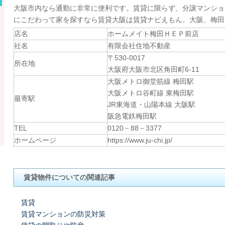
大阪市内なら通勤に非常に便利です。賃貸に限らず、分譲マンショ
にこだわって家を探すなら賃貸大阪は賃貸ナビえもん。大阪、梅田
店名
ホームメイト梅田ＨＥＰ前店
社名
有限会社住地不動産
〒530-0017
所在地
大阪府大阪市北区角田町6-11
大阪メトロ御堂筋線 梅田駅
大阪メトロ谷町線 東梅田駅
最寄駅
JR東海道・山陽本線 大阪駅
阪急電鉄梅田駅
TEL
0120－88－3377
ホームページ
https://www.ju-chi.jp/
賃貸物件についての関連記事
賃貸
賃貸マンションの防災対策