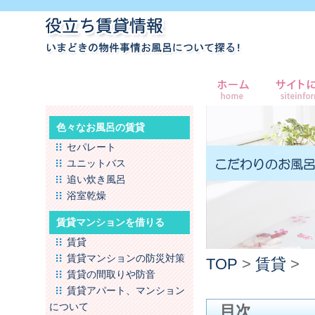
色々なお風呂の賃貸
セパレート
ユニットバス
追い炊き風呂
浴室乾燥
賃貸マンションを借りる
賃貸
賃貸マンションの防災対策
TOP
>
賃貸
>
賃貸の間取りや防音
賃貸アパート、マンション
について
目次