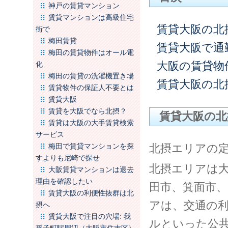
神戸の賃貸マンション
賃貸マンションは高級住宅
賃貸大阪の北
街で
梅田賃貸
賃貸大阪で通
梅田の賃貸物件はオール電
大阪の賃貸物
化
梅田の賃貸の洗濯機置き場
賃貸大阪の北
賃貸物件の保証人不要とは
賃貸大阪
賃貸を大阪でなら北摂？
賃貸大阪の北
賃貸は大阪の大手賃貸検索
サービス
梅田で賃貸マンションを探
北摂エリアの
すよりも尼崎で探せ
北摂エリアは
大阪賃貸マンションは退去
理由を確認したい
田市、箕面市
賃貸大阪の利便性抜群は北
アは、交通の利
摂へ
賃貸大阪で注目の穴場: 我
ルといった公