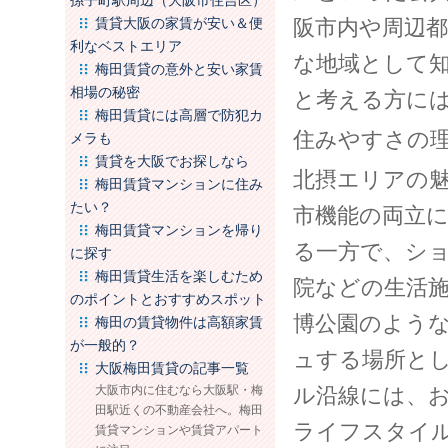
孫子町駅周辺（大阪市住吉区）
賃貸大阪の家賃が安い＆便
阪市内や周辺
利なベストエリア
な地域として
梅田賃貸の意外と安い家賃
相場の秘密
と考える方に
梅田賃貸には高層で防犯カ
住みやすさの
メラも
賃貸を大阪でお探しなら
北摂エリアの
梅田賃貸マンションに住み
たい？
市機能の両立
梅田賃貸マンションを帰り
る一方で、シ
に探す
梅田賃貸生活を楽しむため
院などの生活
のポイントとおすすめスポット
博公園のよう
梅田の賃貸物件は高額家賃
が一般的？
ュする場所と
大阪梅田賃貸の記事一覧
大阪市内に住むなら大阪駅・梅
ル沿線には、
田駅近くの不動産会社へ。梅田
ライフスタイ
賃貸マンションや賃貸アパート