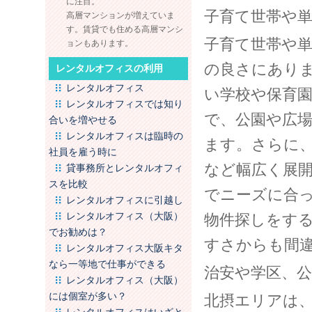
に注目。
子育て世帯や
高層マンションが増えていま
す。賃貸でも住める高層マンシ
子育て世帯や
ョンもあります。
の良さにあり
レンタルオフィスの利用
レンタルオフィス
い学校や保育
レンタルオフィスでは知り
で、公園や広
合いを増やせる
レンタルオフィスは臨時の
ます。さらに、
社員を雇う時に
など幅広く展
貸事務所とレンタルオフィ
スを比較
でニーズに合
レンタルオフィスに引越し
レンタルオフィス（大阪）
物件探しをす
でお勧めは？
すさからも間
レンタルオフィス大阪キタ
なら一等地で仕事ができる
治安や学区、
レンタルオフィス（大阪）
には個室が多い？
北摂エリアは